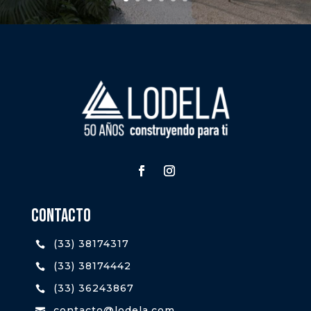
CONTACTO
(33) 38174317

(33) 38174442

(33) 36243867

contacto@lodela.com
