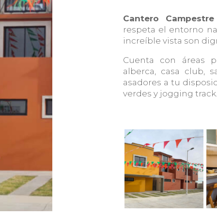
Cantero Campestr
respeta el entorno nat
increíble vista son di
Cuenta con áreas pa
alberca, casa club, 
asadores a tu disposic
verdes y jogging track