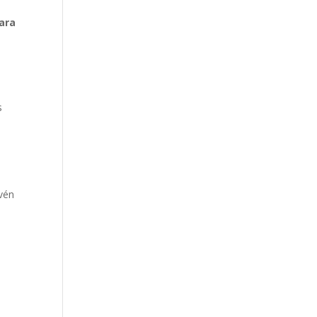
ara
s
evén