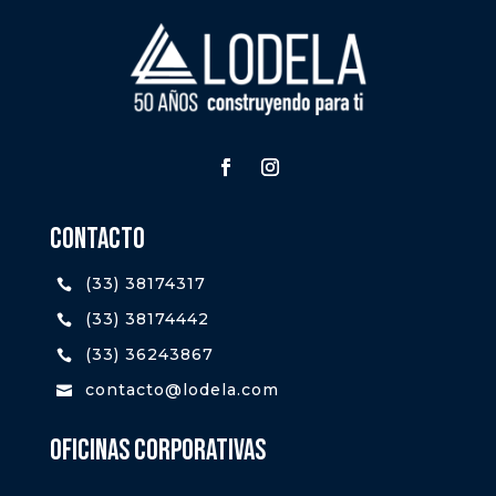
CONTACTO
(33) 38174317

(33) 38174442

(33) 36243867

contacto@lodela.com

oFICINAS CORPORATIVAS