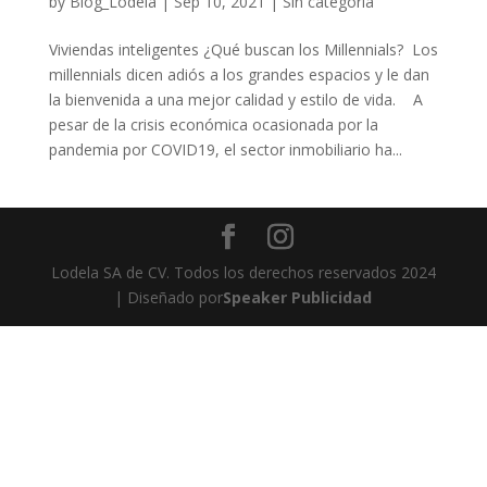
by
Blog_Lodela
|
Sep 10, 2021
|
Sin categoría
Viviendas inteligentes ¿Qué buscan los Millennials? Los
millennials dicen adiós a los grandes espacios y le dan
la bienvenida a una mejor calidad y estilo de vida. A
pesar de la crisis económica ocasionada por la
pandemia por COVID19, el sector inmobiliario ha...
Lodela SA de CV. Todos los derechos reservados 2024
| Diseñado por
Speaker Publicidad